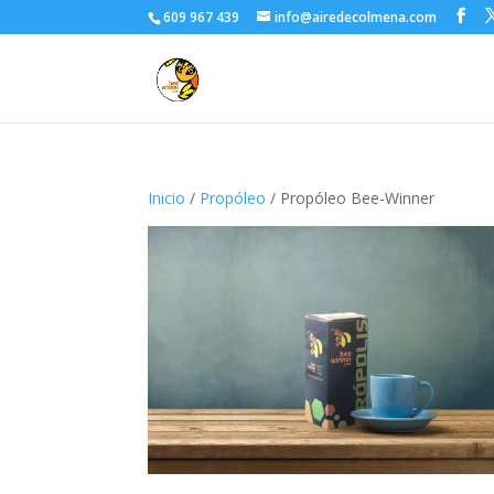
609 967 439
info@airedecolmena.com
Inicio
/
Propóleo
/ Propóleo Bee-Winner