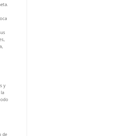
neta.
poca
sus
es,
a,
s y
 la
todo
o de