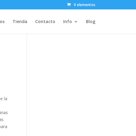
0 elementos
ios
Tienda
Contacto
Info
Blog
e la
inas
as
para